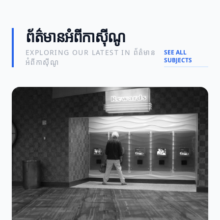
ព័ត៌មានអំពីកាស៊ីណូ
EXPLORING OUR LATEST IN ព័ត៌មាន
SEE ALL
SUBJECTS
អំពីកាស៊ីណូ