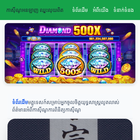
កាស៊ីណូអនឡាញ ឈ្នះលុយពិត
កាស៊ីណូអនឡាញ ឈ្នះលុយពិត
ទំព័រដើម
អំពីយើង
ទំនាក់ទំនង
ទំព័រដើម
មគ្គុទេសក៍សម្រាប់អ្នកចូលចិត្ត
យុទ្ធសាស្ត្រលូតលាស់
ព័ត៌មានអំពីកាស៊ីណូ
ការពិនិត្យកាស៊ីណូ