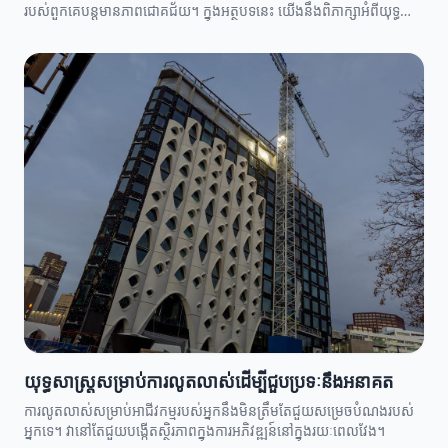
របស់ពួកគេបន្តមានភាពជោគជ័យ។ ក្នុងអត្ថបទនេះ យើងនឹងពិភាក្សាអំពីយុទ្ធ
សាស្ត្រលូតលាស់ដែលអាចជួយអ្នកដឹកនាំឲ្យអាជីវកម្មរបស់ពួកគេកើនឡើង។
យុទ្ធសាស្ត្រសម្រាប់ការលូតលាស់ដើម្បីជួបប្រទៈនឹងអនាគត
ការលូតលាស់សម្រាប់អាជីវកម្មរបស់អ្នកនឹងមិនត្រឹមតែជួយសម្រេចបំណងរបស់
អ្នកទេ។ វានៅតែជួយបង្កើតស្ថិរភាពក្នុងការអភិវឌ្ឍន៍នៅក្នុងរយៈពេលវែង។