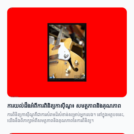
ការយល់ដឹងអំពីការពិនិត្យកាស៊ីណូ៖ សមត្ថភាពនិងគុណភាព
ការពិនិត្យកាស៊ីណូគឺជាការសំរាមដ៏សំខាន់សម្រាប់អ្នកលេង។ នៅក្នុងអត្ថបទនេះ,
យើងនឹងពិភាក្សាអំពីសមត្ថភាពនិងគុណភាពនៃការពិនិត្យ។