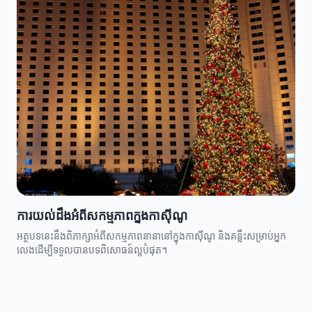
ការយល់ដឹងអំពីសកម្មភាពក្នុងកាស៊ីណូ
អត្ថបទនេះនឹងពិភាក្សាអំពីសកម្មភាពនានានៅក្នុងកាស៊ីណូ និងគន្លឹះសម្រាប់អ្នក
លេងដើម្បីទទួលបានបទពិសោធន៍ល្អបំផុត។