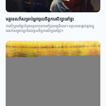
មគ្គុទេសក៍សម្រាប់អ្នកចូលចិត្តការសិក្សានៅផ្ទះ
ការសិក្សានៅផ្ទះកំពុងទទួលបានការគាំទ្រពេញនិយម។ អត្ថបទនេះផ្តល់នូវមគ្គុ
ទេសក៍សម្រាប់អ្នកដែលចូលចិត្តការសិក្សានៅផ្ទះ។