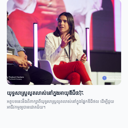
យុទ្ធសាស្ត្រលូតលាស់នៅក្នុងអាយុឌីជីថ尔
អត្ថបទនេះនឹងពិភាក្សាពីយុទ្ធសាស្ត្រលូតលាស់នៅក្នុងផ្នែកឌីជីថល ដើម្បីជួយ
អាជីវកម្មឲ្យបានជោគជ័យ។