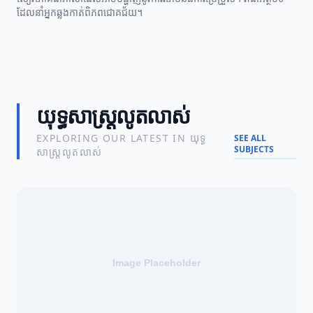
ដែលនាំអ្នកឆ្លងកាត់ពិភពជោគជ័យ។
យុទ្ធសាស្ត្រលូតលាស់
EXPLORING OUR LATEST IN យុទ្ធ
SEE ALL
SUBJECTS
សាស្ត្រលូតលាស់