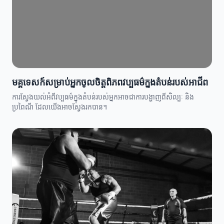
មគ្គុទេសក៍សម្រាប់អ្នកចូលចិត្តពិភពវប្បធម៌ក្នុងតំបន់របស់អាជីព
ការស្វែងយល់អំពីវប្បធម៌ក្នុងតំបន់របស់អ្នកអាចជាការបង្ហាញពីសិល្បៈ និង
ប្រពៃណី ដែលយើងអាចស្វែងរកបាន។