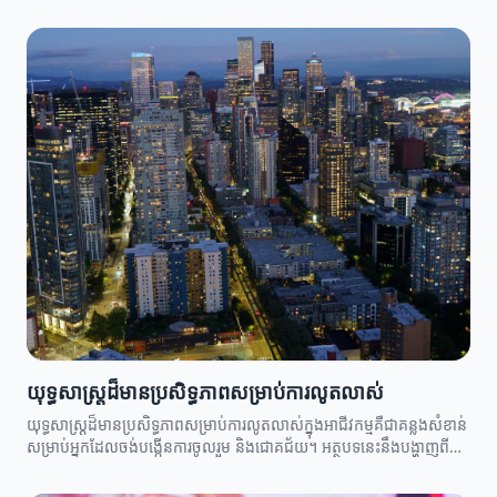
យុទ្ធសាស្ត្រដ៏មានប្រសិទ្ធភាពសម្រាប់ការលូតលាស់
យុទ្ធសាស្ត្រដ៏មានប្រសិទ្ធភាពសម្រាប់ការលូតលាស់ក្នុងអាជីវកម្មគឺជាគន្លងសំខាន់
សម្រាប់អ្នកដែលចង់បង្កើនការចូលរួម និងជោគជ័យ។ អត្ថបទនេះនឹងបង្ហាញពី
យុទ្ធសាស្ត្រនានាដែលអាចអនុវត្តបាន។