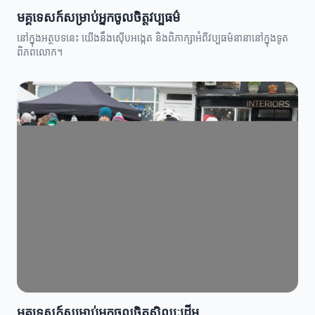
មគ្គុទេសក៍សម្រាប់អ្នកចូលចិត្តវប្បធម៌
នៅក្នុងអត្ថបទនេះ យើងនឹងស៊ើបអង្កេត និងពិភាក្សាអំពីវប្បធម៌នានានៅក្នុងទូត
ពិភពលោក។
មគ្គុទេសក៍សម្រាប់អ្នកចូលចិត្តសិល្បៈដើម