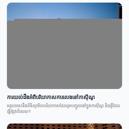
ការយល់ដឹងអំពីបរិយាកាសការលេងនៅកាស៊ីណូ
អត្ថបទនេះនឹងពិនិត្យមើលបរិយាកាសដែលរួមបញ្ចូលនៅក្នុងកាស៊ីណូ និងអ្វីដែល
ធ្វើឱ្យវាពិសេស។