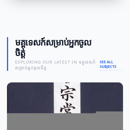
មគ្គុទេសក៍សម្រាប់អ្នកចូល
ចិត្ត
EXPLORING OUR LATEST IN មគ្គុទេសក៍
SEE ALL
SUBJECTS
សម្រាប់អ្នកចូលចិត្ត