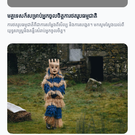
មគ្គុទេសក៍សម្រាប់អ្នកចូលចិត្តការថតរូបធម្មជាតិ
ការថតរូបធម្មជាតិគឺជាការសម្ដែងពីសិល្បៈនិងការសង្កេត។ មកសូមស្វែងយល់ពី
យុទ្ធសាស្ត្រនិងគន្លឹះសំរាប់អ្នកចូលចិត្ត។