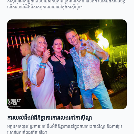
កាស៊ីណូជាកន្លែងដែលមានសកម្មភាពច្រើននៅក្នុងការលេង។ យើងនឹងសំរេចចិត្ត
លើការយល់ដឹងពីសកម្មភាពនានានៅក្នុងកាស៊ីណូ។
ការយល់ដឹងអំពីនិន្នាការការលេងនៅកាស៊ីណូ
អត្ថបទនេះផ្តល់នូវការយល់ដឹងអំពីនិន្នាការនៅក្នុងការលេងកាស៊ីណូ និងការប្រែ
ប្រួលដែលកំពុងកើតឡើង។