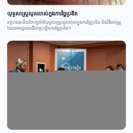
យុទ្ធសាស្ត្រលូតលាស់ក្នុងការច្នៃប្រឌិត
អត្ថបទនេះនឹងពិភាក្សាអំពីយុទ្ធសាស្ត្រលូតលាស់ក្នុងការច្នៃប្រឌិត និងវិធីសាស្ត្រ
ដែលអាចជួយអាជីវកម្មបង្កើនការច្នៃប្រឌិត។