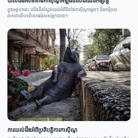
យល់ដឹងអំពីទីតាំងកាស៊ីណូអំឡុងពេលដំណើរកម្សាន្ត
ក្នុងអត្ថបទនេះ យើងនឹងស្វែងយល់អំពីទីតាំងកាស៊ីណូផ្សេងៗ និងឥទ្ធិពល
របស់វាលើបទពិសោធន៍របស់អ្នកលេង។
ការយល់ដឹងអំពីប្រតិបត្តិការកាស៊ីណូ