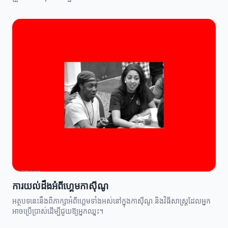
ការយល់ដឹងអំពីហ្គេមកាស៊ីណូ
អត្ថបទនេះនឹងពិភាក្សាអំពីហ្គេមទាំងអស់នៅក្នុងកាស៊ីណូ និងវិធីសាស្ត្រដែលអ្នក
អាចប្រើប្រាស់ដើម្បីជួយឱ្យអ្នកឈ្នះ។