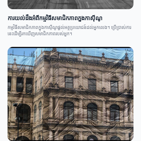
ការយល់ដឹងអំពីកម្មវិធីសមាជិកភាពក្នុងកាស៊ីណូ
កម្មវិធីសមាជិកភាពក្នុងកាស៊ីណូផ្តល់អត្ថប្រយោជន៍ដល់អ្នកលេង។ ប្រើប្រាស់ការ
នេះដើម្បីរកឃើញសមាជិកភាពរបស់អ្នក។