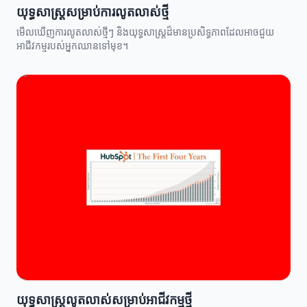
យុទ្ធសាស្ត្រសម្រាប់ការលូតលាស់ថ្មី
មើលឃើញការលូតលាស់ថ្មីៗ និងយុទ្ធសាស្ត្រដ៏មានប្រសិទ្ធភាពដែលអាចជួយ
អាជីវកម្មរបស់អ្នកឈានទៅមុខ។
យុទ្ធសាស្ត្រលូតលាស់សម្រាប់អាជីវកម្មថ្មី