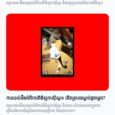
អត្ថបទនេះនឹងពន្យល់អំពីការពិនិត្យកាស៊ីណូ និងអត្ថប្រយោជន៍នៃការពិនិត្យ។
ការយល់ដឹងអំពីការពិនិត្យកាស៊ីណូ៖ តើវាគ្របដណ្តប់ដូចម្តេច?
អត្ថបទនេះនឹងពន្យល់អំពីការពិនិត្យកាស៊ីណូ និងសារៈសំខាន់របស់វាក្នុងការ
ជ្រើសរើសកាស៊ីណូដែលមានសុវត្ថិភាព និងគុណភាព។