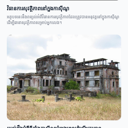
វិធានការសុវត្ថិភាពនៅក្នុងកាស៊ីណូ
អត្ថបទនេះនឹងពន្យល់អំពីវិធានការសុវត្ថិភាពដែលត្រូវបានអនុវត្តនៅក្នុងកាស៊ីណូ
ដើម្បីធានាសុវត្ថិភាពសម្រាប់អ្នកលេង។