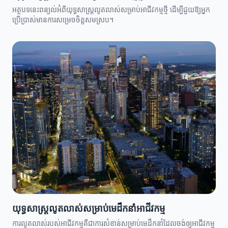
អត្ថបទនេះពន្យល់អំពីយុទ្ធសាស្ត្រលូតលាស់សម្រាប់អាជីវកម្មថ្មី ដើម្បីជួយឱ្យអ្នក
ប្រើប្រាស់មានការសម្រេចចិត្តសមស្រប។
យុទ្ធសាស្ត្រលូតលាស់សម្រាប់មេដឹកនាំអាជីវកម្ម
ការលូតលាស់របស់អាជីវកម្មគឺជាការសំខាន់សម្រាប់មេដឹកនាំដែលចង់ឲ្យអាជីវកម្ម