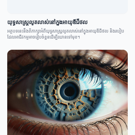
យុទ្ធសាស្ត្រលូតលាស់នៅក្នុងអាយុឌីជីថល
អត្ថបទនេះនឹងពិភាក្សាអំពីយុទ្ធសាស្ត្រលូតលាស់នៅក្នុងអាយុឌីជីថល និងរបៀប
ដែលអាជីវកម្មអាចរៀបចំខ្លួនដើម្បីឈានទៅមុខ។