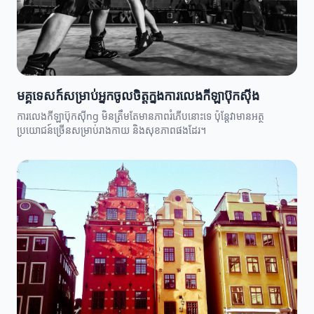
មគ្គុទេសក៍សម្រាប់អ្នកចូលចិត្តក្នុងការលេងកីឡាប៊ុកស៊ីង
ការលេងកីឡាប៊ុកស៊ីng មិនត្រឹមតែមានភាពរំភើបនោះទេ ប៉ុន្តែវាមានអត្ថ
ប្រយោជន៍ច្រើនសម្រាប់រាងកាយ និងសុខភាពផងដែរ។