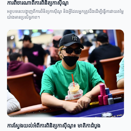
ការពិចារណាពីការពិនិត្យកាស៊ីណូ
អត្ថបទនេះបង្ហាញពីការពិនិត្យកាស៊ីណូ និងអ្វីដែលអ្នកត្រូវដឹងដើម្បីធ្វើការវាយតម្លៃ
យ៉ាងមានប្រសិទ្ធភាព។
ការស្វែងយល់អំពីការពិនិត្យកាស៊ីណូ៖ មាតិកាដំបូង