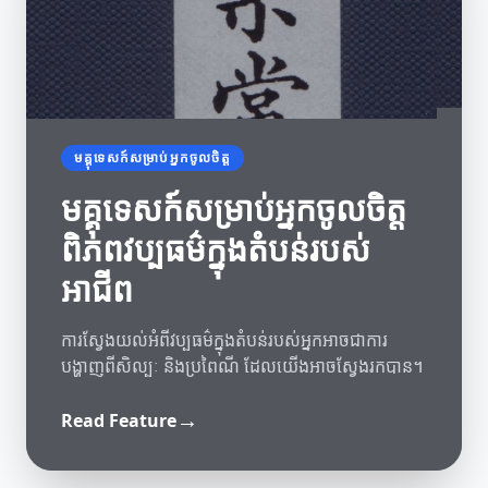
មគ្គុទេសក៍សម្រាប់អ្នកចូលចិត្ត
មគ្គុទេសក៍សម្រាប់អ្នកចូលចិត្ត
ពិភពវប្បធម៌ក្នុងតំបន់របស់
អាជីព
ការស្វែងយល់អំពីវប្បធម៌ក្នុងតំបន់របស់អ្នកអាចជាការ
បង្ហាញពីសិល្បៈ និងប្រពៃណី ដែលយើងអាចស្វែងរកបាន។
→
Read Feature
យុទ្ធសាស្ត្រលូតលាស់
ព័ត៌មានអំពីកាស៊ីណូ
យុទ្ធសាស្ត្រលូតលាស់នៅក្នុងអាយុឌីជីថល
ការយល់ដឹងអំពីកម្មវិធីសមាជិកភាពក្នុងកាស៊ីណូ