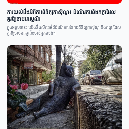
ការយល់ដឹងអំពីការពិនិត្យកាស៊ីណូ៖ ដំណើរការនិងកត្តាដែល
គួរឱ្យចាប់អារម្មណ៍
ក្នុងអត្ថបទនេះ យើងនឹងសិក្សាអំពីដំណើរការនៃការពិនិត្យកាស៊ីណូ និងកត្តា ដែល
គួរឱ្យចាប់អារម្មណ៍របស់អ្នកលេង។