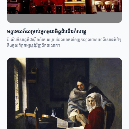
មគ្គុទេសក៍សម្រាប់អ្នកចូលចិត្តដំណើរកំសាន្ត
ដំណើរកំសាន្តគឺជារឿងពិសេសមួយដែលអាចនាំឲ្យអ្នកទទួលបានបទពិសោធន៍ថ្មីៗ
និងចូលចិត្តកម្សាន្តជុំវិញពិភពលោក។