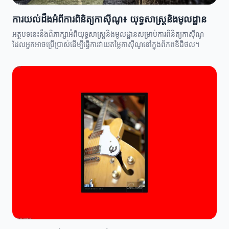
ការយល់ដឹងអំពីការពិនិត្យកាស៊ីណូ៖ យុទ្ធសាស្ត្រនិងមូលដ្ឋាន
អត្ថបទនេះនឹងពិភាក្សាអំពីយុទ្ធសាស្ត្រនិងមូលដ្ឋានសម្រាប់ការពិនិត្យកាស៊ីណូ
ដែលអ្នកអាចប្រើប្រាស់ដើម្បីធ្វើការវាយតម្លៃកាស៊ីណូនៅក្នុងពិភពឌីជីថល។