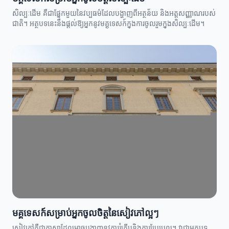
សិល្បៈដើម គឺជាផ្នែកមួយនៃវប្បធម៌ដែលបង្ហាញពីអត្ថន័យ និងអត្តសញ្ញាណរបស់
ជាតិ។ អត្ថបទនេះនឹងផ្តល់ឱ្យអ្នកនូវមគ្គុទេសក៍ក្នុងការចូលរួមក្នុងសិល្បៈដើម។
មគ្គុទេសក៍សម្រាប់អ្នកចូលចិត្តនៃសៀវភៅល្អៗ
សៀវភៅគឺជាភាសាដែលអាចបង្ហាញនូវការរំភើបនិងការប្រែប្រួល។ វាជាអត្ថបទ