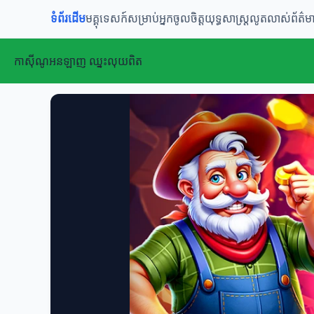
ទំព័រដើម
មគ្គុទេសក៍សម្រាប់អ្នកចូលចិត្ត
យុទ្ធសាស្ត្រលូតលាស់
ព័ត៌ម
កាស៊ីណូអនឡាញ ឈ្នះលុយពិត