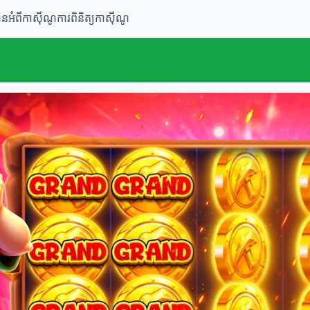
ានអំពីកាស៊ីណូ
ការពិនិត្យកាស៊ីណូ