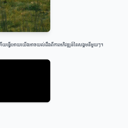
ស់នៅ ហើយធ្វើអោយយើងអាចយល់ដឹងពីការអភិវឌ្ឍន៍នៃសង្គមនីមួយៗ។