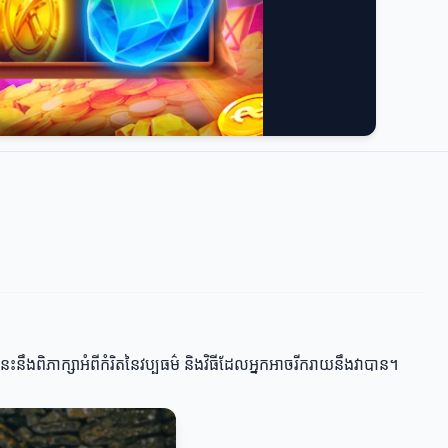
ឹងពិភាក្សាអំពីកំរិតនៃវប្បធម៌ និងវិធីដែលអ្នកអាចរីករាយនឹងវាបាន។