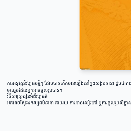
ការអនុវត្តន៍វប្បធម៌ថ្មីៗ ដែលបានកើតមានឡើងនៅក្នុងសង្គមនានា ដូចជាការបង្
ចូលរួមដែលអ្នកអាចចូលរួមបាន។
វិធីសាស្ត្រ​រៀនអំពីវប្បធម៌
អ្នកអាចស្វែងរកវប្បធម៌នានា តាមរយៈការអានសៀវភៅ ឬការចូលរួមសិក្ខាសា