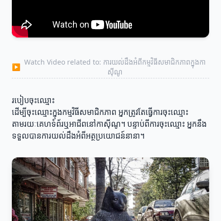
Watch Video related to: ការយល់ដឹងអំពីកម្មវិធីសមាជិកភាពក្នុងកា
▶
ស៊ីណូ
របៀបចុះឈ្មោះ
ដើម្បីចុះឈ្មោះក្នុងកម្មវិធីសមាជិកភាព អ្នកត្រូវតែធ្វើការចុះឈ្មោះ
តាមរយៈគេហទំព័រឬអាជីពនៅកាស៊ីណូ។ បន្ទាប់ពីការចុះឈ្មោះ អ្នកនឹង
ទទួលបានការយល់ដឹងអំពីអត្ថប្រយោជន៍នានា។