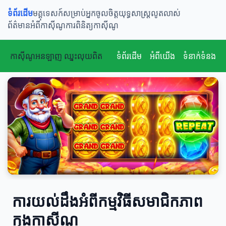
ទំព័រដើម
មគ្គុទេសក៍សម្រាប់អ្នកចូលចិត្ត
យុទ្ធសាស្ត្រលូតលាស់
ព័ត៌មានអំពីកាស៊ីណូ
ការពិនិត្យកាស៊ីណូ
កាស៊ីណូអនឡាញ ឈ្នះលុយពិត
ទំព័រដើម
អំពីយើង
ទំនាក់ទំនង
ការយល់ដឹងអំពីកម្មវិធីសមាជិកភាព
ក្នុងកាស៊ីណូ