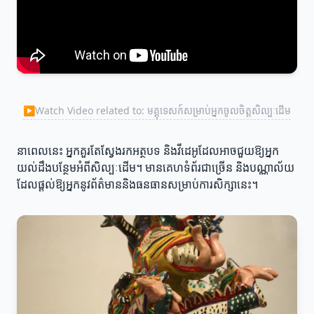
▶
Watch Video related to: មគ្គុទេសក៍សម្រាប់អ្នកចូលចិត្តសិល្បៈដើម
នាពេលនេះ អ្នកគួរតែស្វែងរកអត្ថបទ និងវីដេអូដែលអាចជួយឱ្យអ្នក
យល់ដឹងបន្ថែមអំពីសិល្បៈដើម។ មានគេហទំព័រជាច្រើន និងបណ្ណាល័យ
ដែលផ្តល់ឱ្យអ្នកនូវព័ត៌មាននិងធនធានសម្រាប់ការសិក្សានេះ។