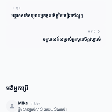
មុន
មគ្គុទេសក៍សម្រាប់អ្នកចូលចិត្តនៃសៀវភៅល្អៗ
បន្ទាប់
មគ្គុទេសក៍សម្រាប់អ្នកចូលចិត្តវប្បធម៌
មតិអ្នកប្រើ
Mike
៣ ថ្ងៃមុន
ខ្លឹមសារច្បាស់លាស់ ងាយយល់ណាស់។