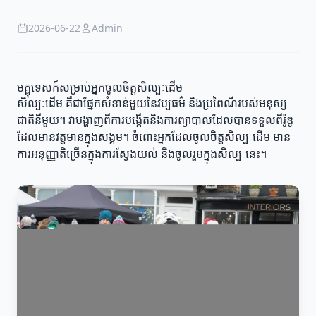
2026-06-22
Admin
មគ្គុទេសក៍សម្រាប់អ្នកចូលចិត្តសិល្បៈដើម
សិល្បៈដើម គឺជាផ្នែកសំខាន់មួយនៃវប្បធម៌ និងប្រពៃណីរបស់មនុស្ស
ជាតិនីមួយ។ វាបង្ហាញពីការបង្កើតនិងការព្យាបាលដែលបានទទួលពីរ៉ូឌូ
ដែលមានវត្តមានក្នុងសង្គម។ ចំពោះអ្នកដែលចូលចិត្តសិល្បៈដើម មាន
ការអនុញ្ញាតិច្រើនក្នុងការស្វែងយល់ និងចូលរួមក្នុងសិល្បៈនេះ។