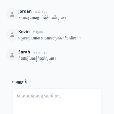
Jordan
២ ម៉ោងមុន
សូមអរគុណសម្រាប់ព័ត៌មានដ៏ល្អនេះ។
Kevin
៣ ថ្ងៃមុន
អត្ថបទល្អណាស់! អរគុណសម្រាប់ការចែករំលែក។
Sarah
មុននេះបន្តិច
ពិតជាអ្វីដែលខ្ញុំកំពុងស្វែងរក។
បញ្ចេញមតិ