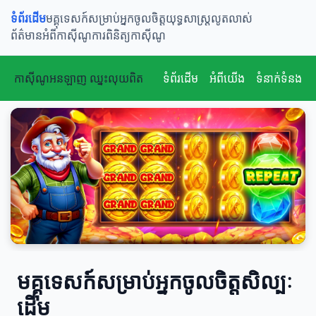
ទំព័រដើម
មគ្គុទេសក៍សម្រាប់អ្នកចូលចិត្ត
យុទ្ធសាស្ត្រលូតលាស់
ព័ត៌មានអំពីកាស៊ីណូ
ការពិនិត្យកាស៊ីណូ
កាស៊ីណូអនឡាញ ឈ្នះលុយពិត
ទំព័រដើម
អំពីយើង
ទំនាក់ទំនង
មគ្គុទេសក៍សម្រាប់អ្នកចូលចិត្តសិល្បៈ
ដើម