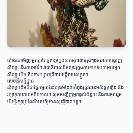
យ៉ាងណាមិញ អ្នកគួរតែចូលរួមក្នុងសកម្មភាពផ្សេងៗដូចជាការបង្ហាញ
សិល្បៈ និងការអប់រំ។ វាជាឱកាសដ៏អស្ចារ្យក្នុងការទាក់ទងជាមួយអ្នក
សិល្បៈដើម និងការបង្ហាញពីការបង្កើតរបស់ខ្លួន។
សេចក្តីសន្និដ្ឋាន
សិល្បៈដើមគឺជាផ្នែកមួយនៃវប្បធម៍ដែលកំពុងត្រូវបានអភិវឌ្ឍឡើង និង
រក្សាទុកដោយអតីតកាល។ សូមអញ្ជើញអ្នកផ្តល់ជំនួយ និងការចូលរួម
ដើម្បីរក្សាប្រពៃណីនេះឱ្យមានសុវត្ថិភាពបន្ត។