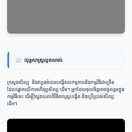
📰
យុទ្ធសាស្ត្រលូតលាស់
ក្រសួងសិល្បៈ និងវប្បធម៌បានបង្កើតសកម្មភាពនិងកម្មវិធីជាច្រើន
ដែលផ្តោតលើការអភិវឌ្ឍសិល្បៈដើម។ អ្នកដែលចូលចិត្តអាចចូលរួមក្នុង
កម្មវិធីនេះ ដើម្បីស្វែងយល់ពីវិធីសាស្ត្របង្កើត និងប្រើប្រាស់សិល្បៈ
ដើម។