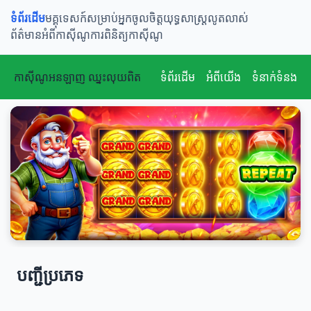
ទំព័រដើម
មគ្គុទេសក៍សម្រាប់អ្នកចូលចិត្ត
យុទ្ធសាស្ត្រលូតលាស់
ព័ត៌មានអំពីកាស៊ីណូ
ការពិនិត្យកាស៊ីណូ
កាស៊ីណូអនឡាញ ឈ្នះលុយពិត
ទំព័រដើម
អំពីយើង
ទំនាក់ទំនង
បញ្ជីប្រភេទ