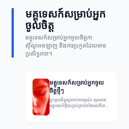
មគ្គុទេសក៍សម្រាប់អ្នក
ចូលចិត្ត
មគ្គុទេសក៍សម្រាប់អ្នកចូលចិត្តកា
ស៊ីណូអនឡាញ និងការប្រកួតដែលមាន
ប្រសិទ្ធភាព។
មគ្គុទេសក៍សម្រាប់អ្នកចូល
ចិត្តថ្មីៗ
អ្នកចូលចិត្តសូមចាប់អារម្មណ៍! សូមអាន
មគ្គុទេសក៍ថ្មីនេះគ្រប់គ្រាន់ទាំងអស់ពីពេល
វេលាថ្មីៗ។