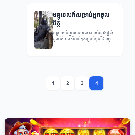
មគ្គុទេសក៍សម្រាប់អ្នកចូល
ចិត្ត
មគ្គុទេសក៍មួយនេះមានគោលបំណងផ្តល់
ជូនព័ត៌មានសំខាន់ៗសម្រាប់អ្នកដែលចូល
ចិត្ត។
1
2
3
4