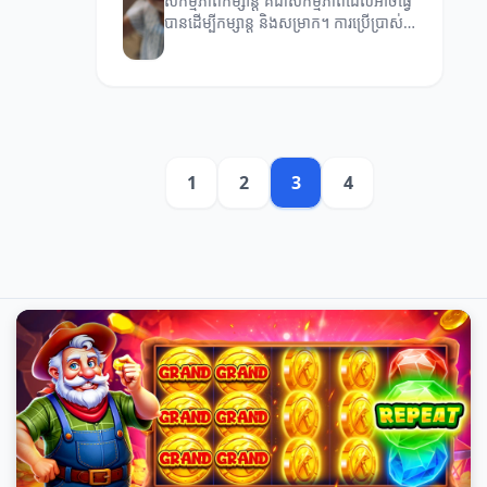
សកម្មភាពកម្សាន្ត គឺជាសកម្មភាពដែលអាចធ្វើ
បានដើម្បីកម្សាន្ត និងសម្រាក។ ការប្រើប្រាស់
ពេលវេលាដោយមានអត្ថប្រយោជន៍នឹងជួយឱ្យ
អ្នកមានជីវិតប្រសើរ។
1
2
3
4