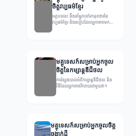
ចិត្តវប្បធម៌ខ្មែរ
អត្ថបទនេះ នឹងនាំអ្នកទៅរកមុខងារនៃ
វប្បធម៌ខ្មែរ និងរបៀបដែលអ្នកអាចមក
រីករាយជាមួយវា។
មគ្គុទេសក៍សម្រាប់អ្នកចូល
ចិត្តនៃកម្សាន្តឌីជីថល
ការស្វែងយល់អំពីកម្សាន្តឌីជីថល និង
វិធីដែលអ្នកអាចរីករាយជាមួយវា។
មគ្គុទេសក៍សម្រាប់អ្នកចូលចិត្ត
ចង្វាក់ដី