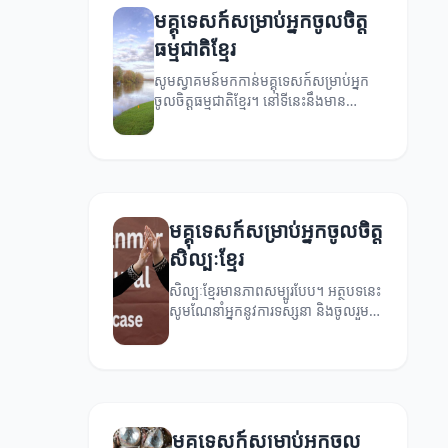
មគ្គុទេសក៍សម្រាប់អ្នកចូលចិត្ត
ធម្មជាតិខ្មែរ
សូមស្វាគមន៍មកកាន់មគ្គុទេសក៍សម្រាប់អ្នក
ចូលចិត្តធម្មជាតិខ្មែរ។ នៅទីនេះនឹងមាន
ព័ត៌មានល្អៗស្តីពីការដើរលេងក្នុងធម្មជាតិ និង
ការពារធម្មជាតិ។
មគ្គុទេសក៍សម្រាប់អ្នកចូលចិត្ត
សិល្បៈខ្មែរ
សិល្បៈខ្មែរមានភាពសម្បូរបែប។ អត្ថបទនេះ
សូមណែនាំអ្នកនូវការទស្សនា និងចូលរួម
ក្នុងសិល្បៈខ្មែរ។
មគ្គុទេសក៍សម្រាប់អ្នកចូល