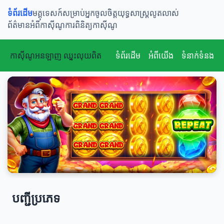
ទំព័រដើម
មគ្គុទេសក៍សម្រាប់អ្នកចូលចិត្ត
យុទ្ធសាស្ត្រលូតលាស់
ព័ត៌មានអំពីកាស៊ីណូ
ការពិនិត្យកាស៊ីណូ
កាស៊ីណូអនឡាញ ឈ្នះលុយពិត
ទំព័រដើម
អំពីយើង
ទំនាក់ទំនង
បញ្ជីប្រភេទ