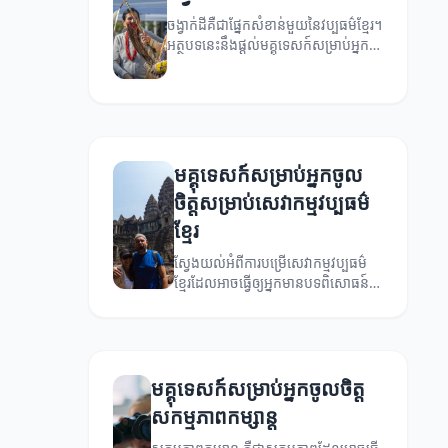
ចង្វាក់ដីគឺជាផ្នែកសំខាន់មួយនៃវប្បធម៌ខ្មែរ។
អត្ថបទនេះនឹងផ្ដល់មគ្គុទេសក៍សម្រាប់អ្នក
ចូលចិត្តចង្វាក់ដី។
មគ្គុទេសក៍សម្រាប់អ្នកចូល
ចិត្តសម្រាប់សេវាកម្មវប្បធម៌
ខ្មែរ
ស្វែងយល់អំពីការបម្រើសេវាកម្មវប្បធម៌
ខ្មែរដែលអាចធ្វើឲ្យអ្នកមានបទពិសោធន៍ដ៏
អស្ចារ្យ។
មគ្គុទេសក៍សម្រាប់អ្នកចូលចិត្ត
សកម្មភាពកម្សាន្ត