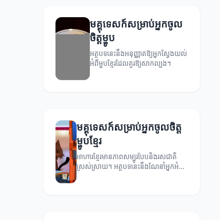
មគ្គុទេសក៍សម្រាប់អ្នកចូល
ចិត្តម្ហូប
អត្ថបទនេះនឹងអនុញ្ញាតឱ្យអ្នកស្វែងយល់
អំពីម្ហូបខ្មែរដែលគួរឱ្យសាកល្បង។
មគ្គុទេសក៍សម្រាប់អ្នកចូលចិត្ត
ម្ហូបខ្មែរ
អាហារខ្មែរមានភាពសម្បូរបែបនិងរសជាតិ
ស្រស់ស្រាយ។ អត្ថបទនេះនឹងណែនាំអ្នកអំពី
ម្ហូបខ្មែរដែលគួរអោយស្គាល់ និងរបៀប
សាកល្បងវា។