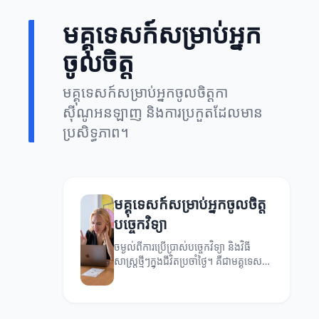
មគ្គុទេសក៍សម្រាប់អ្នក
ចូលចិត្ត
មគ្គុទេសក៍សម្រាប់អ្នកចូលចិត្តកា
ស៊ីណូអនឡាញ និងការប្រកួតដែលមាន
ប្រសិទ្ធភាព។
មគ្គុទេសក៍សម្រាប់អ្នកចូលចិត្ត
បច្ចេកវិទ្យា
ចម្ងល់ពីការប្រើប្រាស់បច្ចេកវិទ្យា និងវិធី
សាស្ត្រថ្មីៗក្នុងជីវិតប្រចាំថ្ងៃ។ គឺជាមគ្គុទេសក៍
ដ៏ល្អសម្រាប់អ្នកដែលចូលចិត្តបច្ចេកវិទ្យា។