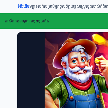
ទំព័រដើម
មគ្គុទេសក៍សម្រាប់អ្នកចូលចិត្ត
យុទ្ធសាស្ត្រលូតលាស់
ព័ត៌ម
កាស៊ីណូអនឡាញ ឈ្នះលុយពិត