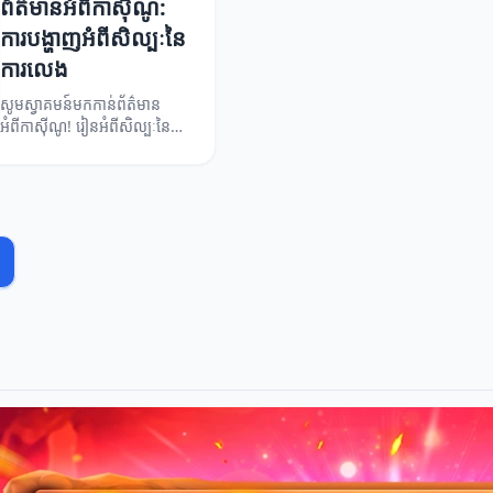
ព័ត៌មានអំពីកាស៊ីណូ:
ការបង្ហាញអំពីសិល្បៈនៃ
ការលេង
សូមស្វាគមន៍មកកាន់ព័ត៌មាន
អំពីកាស៊ីណូ! រៀនអំពីសិល្បៈនៃ
ការលេង និងវិធីសាស្រ្ដដែលអាច
ជួយអ្នកឈ្នះ!