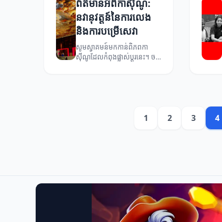
ព័ត៌មានអំពីកាស៊ីណូ:
នវានុវត្តន៍នៃការលេង
និងការបម្រើសេវា
សូមស្វាគមន៍មកកាន់ពិភពកា
ស៊ីណូដែលកំពុងផ្លាស់ប្ដូរនេះ។ ចង់
ដឹងអំពីការអភិវឌ្ឍន៍ថ្មីៗទាំងអស់នៃ
វិស័យនេះទេ?
1
2
3
4