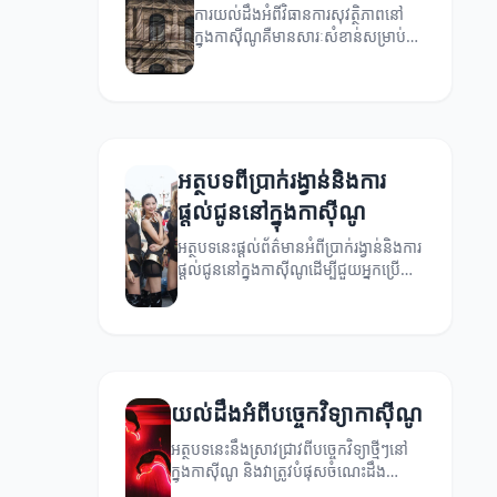
ការយល់ដឹងអំពីវិធានការសុវត្ថិភាពនៅ
ក្នុងកាស៊ីណូគឺមានសារៈសំខាន់សម្រាប់
អ្នកលេង។
អត្ថបទពីប្រាក់រង្វាន់និងការ
ផ្តល់ជូននៅក្នុងកាស៊ីណូ
អត្ថបទនេះផ្តល់ព័ត៌មានអំពីប្រាក់រង្វាន់និងការ
ផ្តល់ជូននៅក្នុងកាស៊ីណូដើម្បីជួយអ្នកប្រើ
ប្រាស់ទទួលបានអត្ថប្រយោជន៍បន្ថែម។
យល់ដឹងអំពីបច្ចេកវិទ្យាកាស៊ីណូ
អត្ថបទនេះនឹងស្រាវជ្រាវពីបច្ចេកវិទ្យាថ្មីៗនៅ
ក្នុងកាស៊ីណូ និងវាត្រូវបំផុសចំណេះដឹង
សំខាន់ៗទាក់ទងនឹងការពាក់ព័ន្ធរវាង