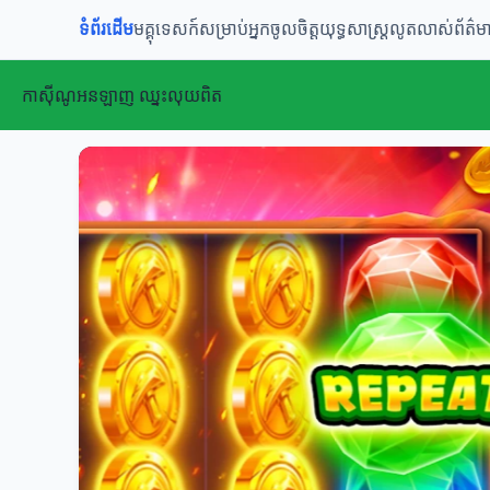
ទំព័រដើម
មគ្គុទេសក៍សម្រាប់អ្នកចូលចិត្ត
យុទ្ធសាស្ត្រលូតលាស់
ព័ត៌ម
កាស៊ីណូអនឡាញ ឈ្នះលុយពិត