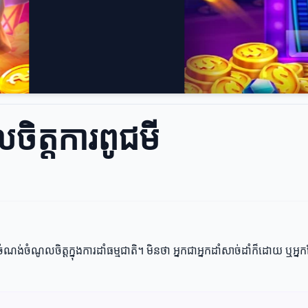
លចិត្តការពូជមី
ណូលចិត្តក្នុងការដាំធម្មជាតិ។ មិនថា អ្នកជាអ្នកដាំសាច់ដាំក៏ដោយ ឬអ្នកដ