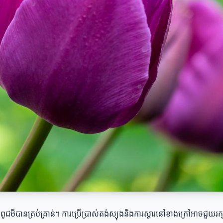
ចធ្វើការពូជមីបានគ្រប់គ្រាន់។ ការប្រើប្រាស់តង់ស្យុងនិងការស្តារនៅខាងក្រៅអាច