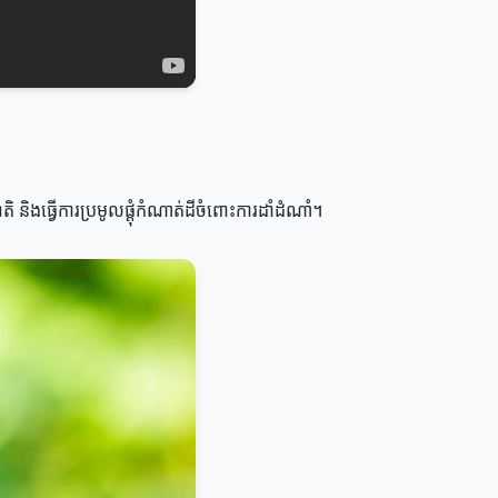
 និងធ្វើការប្រមូលផ្តុំកំណាត់ដីចំពោះការដាំដំណាំ។