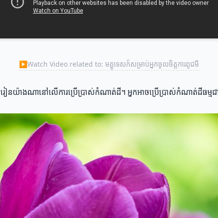
▶
Watch Video related to: មគ្គុទេសក៍សម្រាប់អ្នកចូលចិត្តការពូជមី
ាររៀនយ៉ាងណានៅលើការប្រើប្រាស់កំណាត់ដី។ អ្នកអាចប្រើប្រាស់កំណាត់ដីធម្មជាតិ