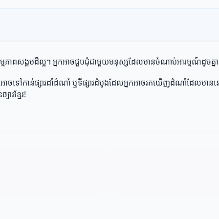
ម្មភាពសង្គមដ៏ល្អ។ អ្នកអាចជួបជុំជាមួយមនុស្សដែលមានចំណាប់អារម្មណ៍ដូចគ្នា
ំ។ អ្នកអាចទៅកាន់ផ្សារដាំដំណាំ ឬទីផ្សារដំបូងដែលអ្នកអាចរកឃើញដំណាំដែលមានន
ារខ្មែរ!