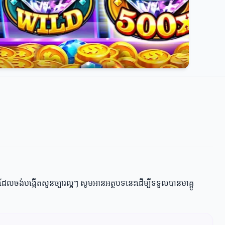
ែលចង់បង្កើតសួនច្បារល្អៗ សូមអានអត្ថបទនេះដើម្បីទទួលបានមាគ្គូ