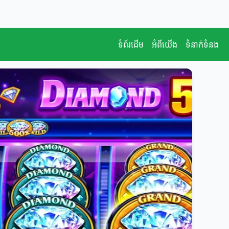
ទំព័រដើម
អំពីយើង
ទំនាក់ទំនង