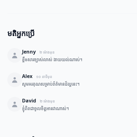
មតិអ្នកប្រើ
Jenny
២ ម៉ោងមុន
ខ្លឹមសារច្បាស់លាស់ ងាយយល់ណាស់។
Alex
១០ នាទីមុន
សូមអរគុណសម្រាប់ព័ត៌មានដ៏ល្អនេះ។
David
២ ម៉ោងមុន
ខ្ញុំពិតជាចូលចិត្តអានវាណាស់។