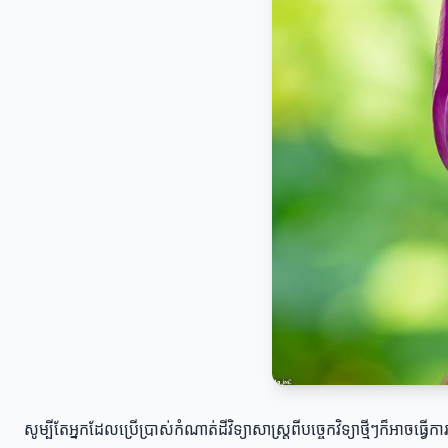
សូម្បីតែអ្នកដែលប្រើប្រាស់កំណាត់ដីវិទ្យាសាស្ត្រពីបច្ចេកវិទ្យាថ្មីៗក៏អា