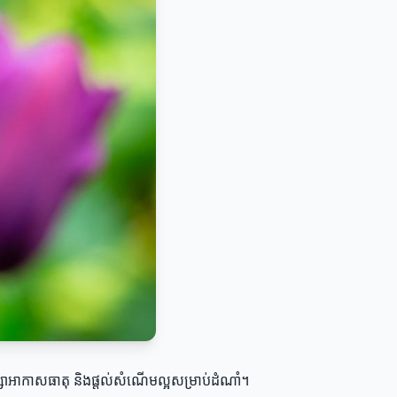
ជួយរក្សាអាកាសធាតុ និងផ្ដល់សំណើមល្អសម្រាប់ដំណាំ។