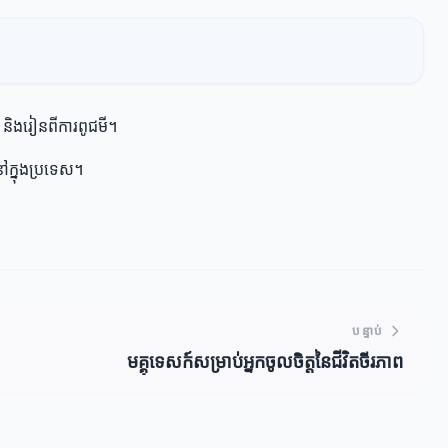
 និងរៀនពីការពូជមី។
ៅក្នុងប្រទេស។
បន្ទាប់
មគ្គុទេសក៍សម្រាប់អ្នកចូលចិត្តនៃជីវិតចីរភាព