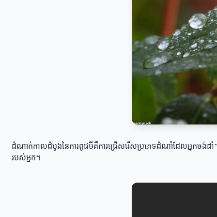
ដំណាក់កាលដំបូងនៃការពូជមីគឺការជ្រើសរើសប្រភេទដំណាំដែលអ្នកចង់ដាំ។ អ្
របស់អ្នក។