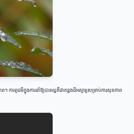
ការពូជមីក្នុងការដាំឱ្យបានល្អគឺជាគន្លងដ៏អស្ចារ្យសម្រាប់ការសុខភាព