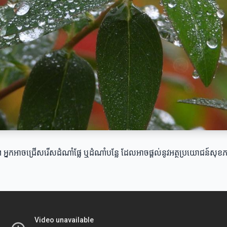
នកអាចជ្រើសរើសដំណាំផ្លែ ឬដំណាំបន្លែ ដែលអាចផ្តល់នូវអត្ថប្រយោជន៍សុខភាព។ 