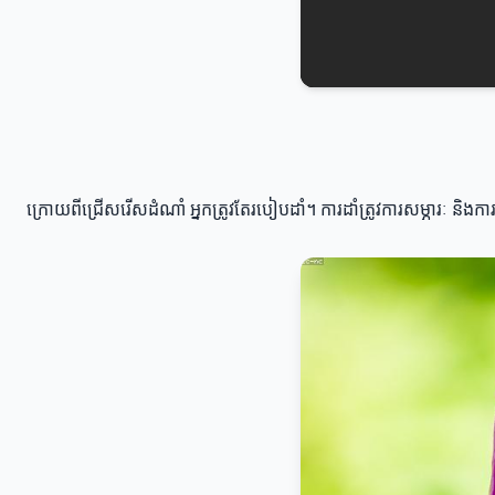
ក្រោយពីជ្រើសរើសដំណាំ អ្នកត្រូវតែរបៀបដាំ។ ការដាំត្រូវការសម្ភារៈ និងក