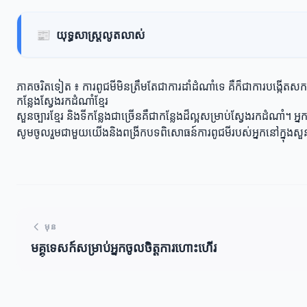
📰
យុទ្ធសាស្ត្រលូតលាស់
ភាគចរិតទៀត ៖ ការពូជមីមិនត្រឹមតែជាការដាំដំណាំទេ គឺក៏ជាការបង្កើតសក
កន្លែងស្វែងរកដំណាំខ្មែរ
សួនច្បារខ្មែរ និងទីកន្លែងជាច្រើនគឺជាកន្លែងដ៏ល្អសម្រាប់ស្វែងរកដំណា
សូមចូលរួមជាមួយយើងនិងពង្រីកបទពិសោធន៍ការពូជមីរបស់អ្នកនៅក្នុងសួនច្ប
មុន
មគ្គុទេសក៍សម្រាប់អ្នកចូលចិត្តការហោះហើរ