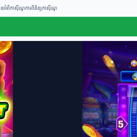
ានអំពីកាស៊ីណូ
ការពិនិត្យកាស៊ីណូ