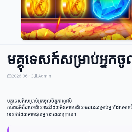
មគ្គុទេសក៍សម្រាប់អ្នកចូ
2026-06-13
Admin
មគ្គុទេសក៍សម្រាប់អ្នកចូលចិត្តការពូជមី
ការពូជមីគឺជាបទពិសោធន៍ដែលមិនអាចបដិសេធបានសម្រាប់អ្នកដែលមានចំណង់ចំ
ទេសក៍ដែលអាចជួយអ្នកនាពេលក្រោយ។