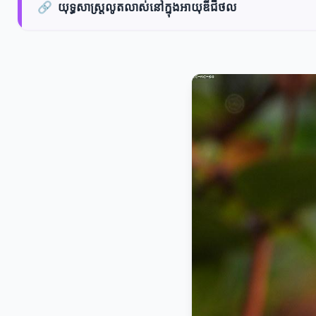
🔗
យុទ្ធសាស្ត្រលូតលាស់នៅក្នុងអាយុឌីជីថល