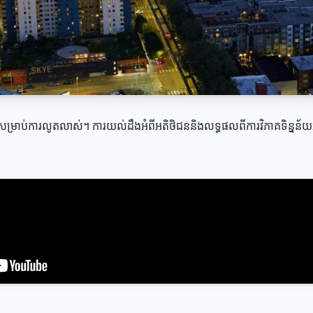
កំណត់សម្រាប់ការលូតលាស់។ ការយល់ដឹងអំពីអតិថិជននិងលទ្ធផលពីការវិភាគទិន្នន័យ