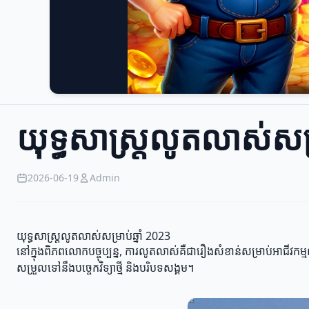
យុទ្ធសាស្ត្រលូតលាស់សម្
2026-06-19
Admin
យុទ្ធសាស្ត្រលូតលាស់សម្រាប់ឆ្នាំ 2023
នៅក្នុងពិភពលោកបច្ចុប្បន្ន, ការលូតលាស់គឺជារឿងសំខាន់សម្រាប់អាជីវកម្មណ
សម្រួលទៅនឹងបច្ចេកវិទ្យាថ្មី និងបរិបទសង្គម។