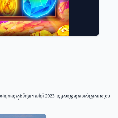
្នកឈ្នះក្នុងទីផ្សារ។ នៅឆ្នាំ 2023, យុទ្ធសាស្ត្រលូតលាស់ត្រូវការសម្រប