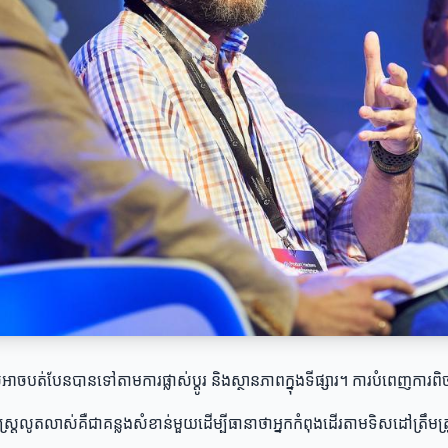
ែលអាចបត់បែនបានទៅតាមការផ្លាស់ប្តូរ និងស្ថានភាពក្នុងទីផ្សារ។ ការបំពេញកា
្រលូតលាស់គឺជាគន្លងសំខាន់មួយដើម្បីធានាថាអ្នកកំពុងដើរតាមទិសដៅត្រឹមត្រូ