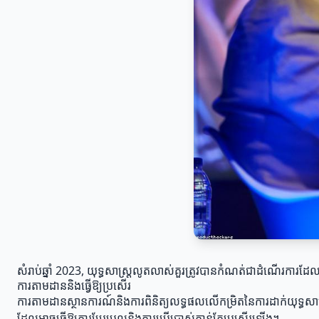
សំរាប់​ឆ្នាំ 2023, យុទ្ធសាស្ត្រលូតលាស់គួរត្រូវបានកំណត់ជាដំណើរការដ
ការតាមដាននិងធ្វើឱ្យប្រសើរ
ការតាមដានស្ថានការណ៍និងការពិនិត្យលទ្ធផលលើកម្រិតនៃការដាក់យុទ្ធសាស្ត
ដែលអាចធ្វើឱ្យការប្រែប្រួលនិងការប្រើប្រាស់កាន់តែប្រសើរឡើង។