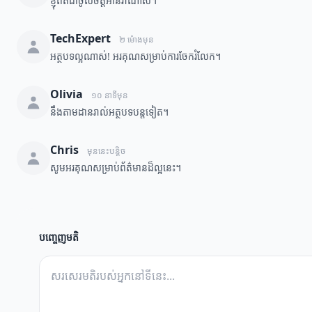
ខ្ញុំពិតជាចូលចិត្តអានវាណាស់។
TechExpert
២ ម៉ោងមុន
អត្ថបទល្អណាស់! អរគុណសម្រាប់ការចែករំលែក។
Olivia
១០ នាទីមុន
នឹងតាមដានរាល់អត្ថបទបន្តទៀត។
Chris
មុននេះបន្តិច
សូមអរគុណសម្រាប់ព័ត៌មានដ៏ល្អនេះ។
បញ្ចេញមតិ