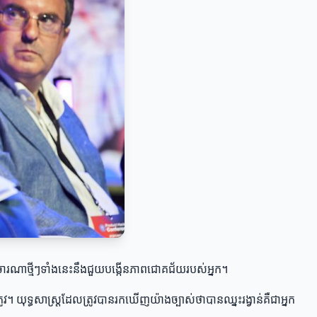
រពិចារណាថ្មីៗទាំងនេះនឹងជួយបង្កើនភាពជោគជ័យរបស់អ្នក។
វ។ យុទ្ធសាស្ត្រដែលត្រូវបានរកឃើញយ៉ាងច្បាស់ថាបានឈ្នះរង្វាន់គឺជាអ្នក