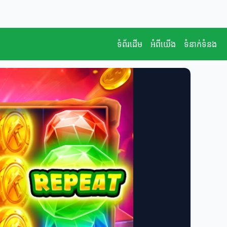
ទំព័រដើម
អំពីយើង
ទំនាក់ទំនង