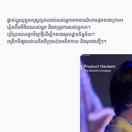
ផ្លាស់ប្តូរយុទ្ធសាស្ត្រលូតលាស់របស់អ្នកអាចមានជំហានដូចខាងក្រោម៖
រៀនពីអតិថិជនរបស់អ្នក និងតម្រូវការរបស់ពួកគេ។
ប្រើប្រាស់បច្ចេកវិទ្យាថ្មីដើម្បីកសាងមូលដ្ឋានទិន្នន័យ។
ពង្រីកទីផ្សារដោយគិតពីក្រុមហ៊ុនអតីតកាល និងមុខងារថ្មីៗ។