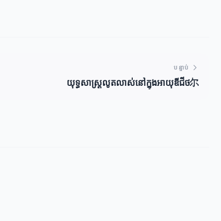
បន្ទាប់
យុទ្ធសាស្ត្រលូតលាស់នៅក្នុងអាយុឌីជីថ尔