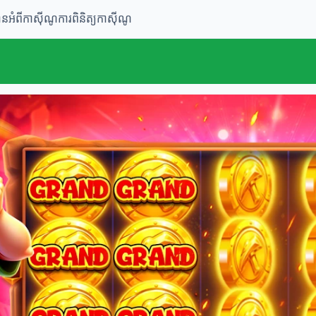
ានអំពីកាស៊ីណូ
ការពិនិត្យកាស៊ីណូ