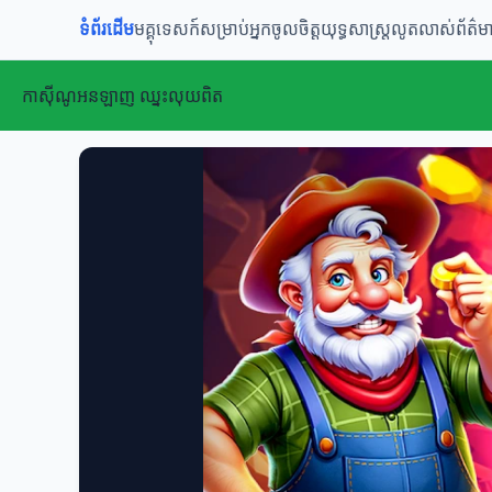
ទំព័រដើម
មគ្គុទេសក៍សម្រាប់អ្នកចូលចិត្ត
យុទ្ធសាស្ត្រលូតលាស់
ព័ត៌ម
កាស៊ីណូអនឡាញ ឈ្នះលុយពិត