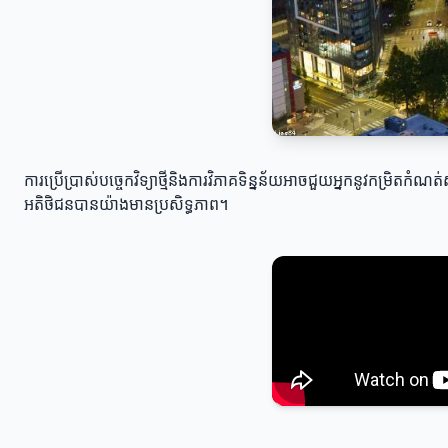
ការប្រើប្រាស់បច្ចេកវិទ្យាថ្មីនិងការវិភាគទិន្នន័យអាចជួយអ្នកនូវកម្រិត
អតិថិជនបានយ៉ាងមានប្រសិទ្ធភាព។