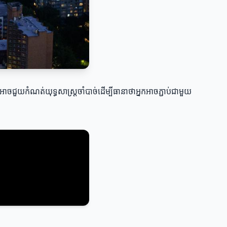
អាចជួយកំណត់យុទ្ធសាស្ត្រចាំបាច់ដើម្បីធានាថាអ្នកអាចភ្ជាប់ជាមួយ