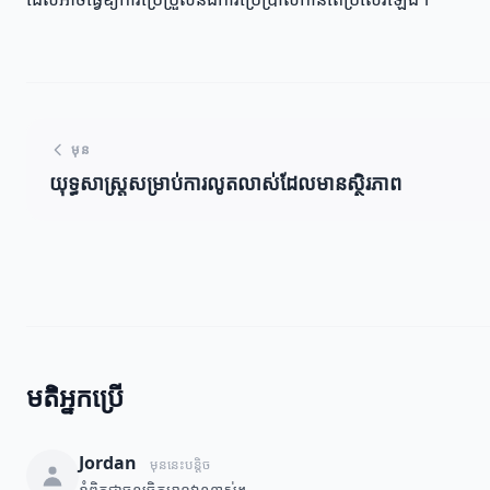
មុន
យុទ្ធសាស្ត្រសម្រាប់ការលូតលាស់ដែលមានស្ថិរភាព
មតិអ្នកប្រើ
Jordan
មុននេះបន្តិច