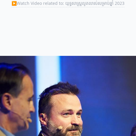
▶
Watch Video related to: យុទ្ធសាស្ត្រលូតលាស់សម្រាប់ឆ្នាំ 2023