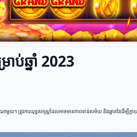
រាប់ឆ្នាំ 2023
ាមួយ។ ត្រូវការយុទ្ធសាស្ត្រដែលអាចមានភាពទាន់សម័យ និងឆ្លាតវៃដើម្បីក្លាយជាអ