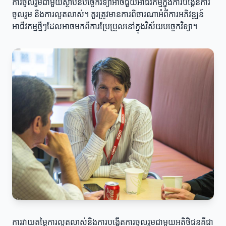
ការចូលរួមជាមួយស្ថាប័នបច្ចេកវិទ្យាអាចជួយអាជីវកម្មក្នុងការបង្កើនការ
ចូលរួម និងការលូតលាស់។ គួរត្រូវមានការពិចារណាអំពីការអភិវឌ្ឍន៍
អាជីវកម្មថ្មីៗដែលអាចមកពីការប្រែប្រួលនៅក្នុងវិស័យបច្ចេកវិទ្យា។
ការវាយតម្លៃការលូតលាស់និងការបង្កើតការចូលរួមជាមួយអតិថិជនគឺជា