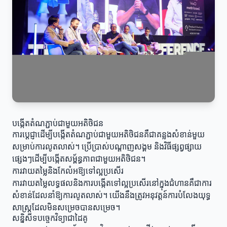
បង្កើតតំណភ្ជាប់ជាមួយអតិថិជន
ការប្តេជ្ញាដើម្បីបង្កើតតំណភ្ជាប់ជាមួយអតិថិជនគឺជាគន្លងសំខាន់មួយ
សម្រាប់ការលូតលាស់។ ប្រើប្រាស់បណ្តាញសង្គម និងវិធីផ្សព្វផ្សាយ
ផ្សេងៗដើម្បីបង្កើតសម្ព័ន្ធភាពជាមួយអតិថិជន។
ការវាយតម្លៃនិងកែលំអឱ្យទៅល្អប្រសើរ
ការវាយតម្លៃលទ្ធផលនិងការបង្កើតទៅល្អប្រសើរនៅក្នុងជំហានគឺជាការ
សំខាន់ដែលនាំឱ្យការលូតលាស់។ យើងនឹងត្រូវអនុវត្តន៍ការបំលែងយុទ្ធ
សាស្ត្រដែលមិនសម្រេចបានសម្រេច។
សន្និសីទបច្ចេកវិទ្យាជាដៃគូ