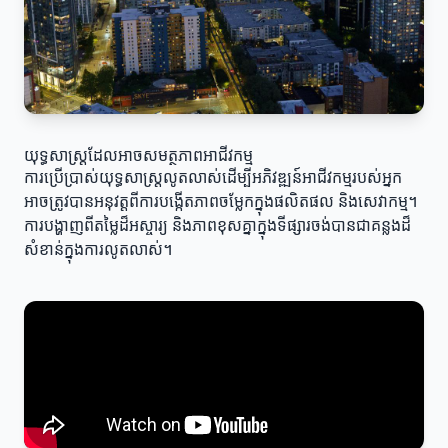
យុទ្ធសាស្ត្រដែលអាចសមត្ថភាពអាជីវកម្ម
ការប្រើប្រាស់យុទ្ធសាស្ត្រលូតលាស់ដើម្បីអភិវឌ្ឍន៍អាជីវកម្មរបស់អ្នក
អាចត្រូវបានអនុវត្តពីការបង្កើតភាពចម្លែកក្នុងផលិតផល និងសេវាកម្ម។
ការបង្ហាញពីតម្លៃដ៏អស្ចារ្យ និងភាពខុសគ្នាក្នុងទីផ្សារចង់បានជាគន្លងដ៏
សំខាន់ក្នុងការលូតលាស់។