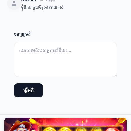
១០ នាទីមុន
ខ្ញុំពិតជាចូលចិត្តអានវាណាស់។
បញ្ចេញមតិ
ផ្ញើមតិ