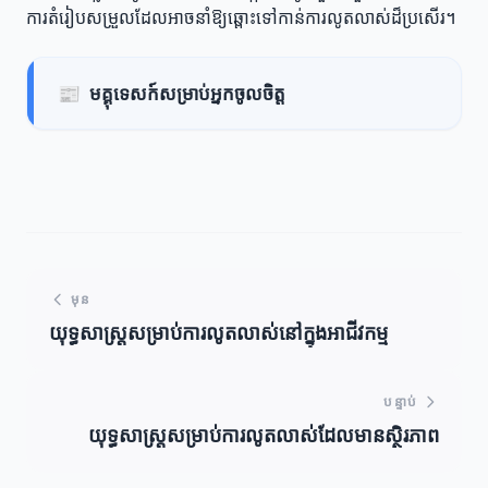
ការតំរៀបសម្រួលដែលអាចនាំឱ្យឆ្ពោះទៅកាន់ការលូតលាស់ដ៏ប្រសើរ។
📰
មគ្គុទេសក៍សម្រាប់អ្នកចូលចិត្ត
មុន
យុទ្ធសាស្ត្រសម្រាប់ការលូតលាស់នៅក្នុងអាជីវកម្ម
បន្ទាប់
យុទ្ធសាស្ត្រសម្រាប់ការលូតលាស់ដែលមានស្ថិរភាព