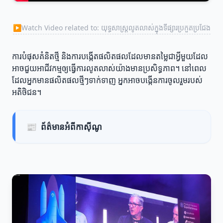
▶
Watch Video related to: យុទ្ធសាស្ត្រលូតលាស់ក្នុងទីផ្សារប្រកួតប្រជែង
ការបំផុសគំនិតថ្មី និងការបង្កើតផលិតផលដែលមានតម្លៃជាអ្វីមួយដែល
អាចជួយអាជីវកម្មឲ្យធ្វើការលូតលាស់យ៉ាងមានប្រសិទ្ធភាព។ នៅពេល
ដែលអ្នកមានផលិតផលថ្មីៗទាក់ទាញ អ្នកអាចបង្កើនការចូលរួមរបស់
អតិថិជន។
📰
ព័ត៌មានអំពីកាស៊ីណូ