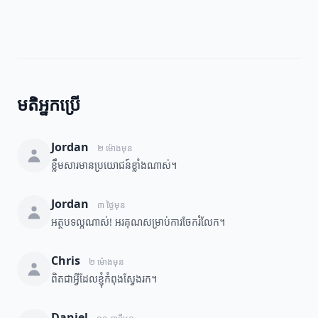
មតិអ្នកប្រើ
Jordan
២ ម៉ោងមុន
ខ្លឹមសារមានប្រយោជន៍ខ្លាំងណាស់។
Jordan
៣ ថ្ងៃមុន
អត្ថបទល្អណាស់! អរគុណសម្រាប់ការចែករំលែក។
Chris
២ ម៉ោងមុន
ពិតជាអ្វីដែលខ្ញុំកំពុងស្វែងរក។
Daniel