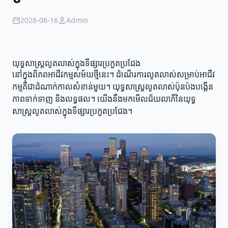
2026-06-16
Admin
យុទ្ធសាស្ត្រលូតលាស់ក្នុងទីផ្សារប្រកួតប្រជែង
នៅក្នុងពិភពអាជីវកម្មសម័យថ្មីនេះ។ ដំណើរការលូតលាស់សម្រាប់អាជីវ
កម្មគឺជាដំណាក់កាលសំខាន់មួយ។ យុទ្ធសាស្ត្រលូតលាស់ប៉ុនប៉ងបង្កើន
ភាពទាក់ទាញ និងលទ្ធផល។ យើងនឹងមកមើលជ័យលាភីនៃយុទ្ធ
សាស្ត្រលូតលាស់ក្នុងទីផ្សារប្រកួតប្រជែង។