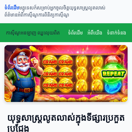
ទំព័រដើម
មគ្គុទេសក៍សម្រាប់អ្នកចូលចិត្ត
យុទ្ធសាស្ត្រលូតលាស់
ព័ត៌មានអំពីកាស៊ីណូ
ការពិនិត្យកាស៊ីណូ
កាស៊ីណូអនឡាញ ឈ្នះលុយពិត
ទំព័រដើម
អំពីយើង
ទំនាក់ទំនង
យុទ្ធសាស្ត្រលូតលាស់ក្នុងទីផ្សារប្រកួត
ប្រជែង