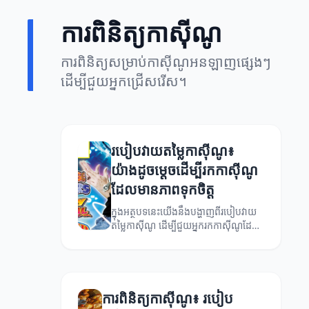
ការពិនិត្យកាស៊ីណូ
ការពិនិត្យសម្រាប់កាស៊ីណូអនឡាញផ្សេងៗ
ដើម្បីជួយអ្នកជ្រើសរើស។
របៀបវាយតម្លៃកាស៊ីណូ៖
យ៉ាងដូចម្តេចដើម្បីរកកាស៊ីណូ
ដែលមានភាពទុកចិត្ត
ក្នុងអត្ថបទនេះយើងនឹងបង្ហាញពីរបៀបវាយ
តម្លៃកាស៊ីណូ ដើម្បីជួយអ្នករកកាស៊ីណូដែល
មានភាពទុកចិត្ត និងសុវត្ថិភាព។
ការពិនិត្យកាស៊ីណូ៖ របៀប