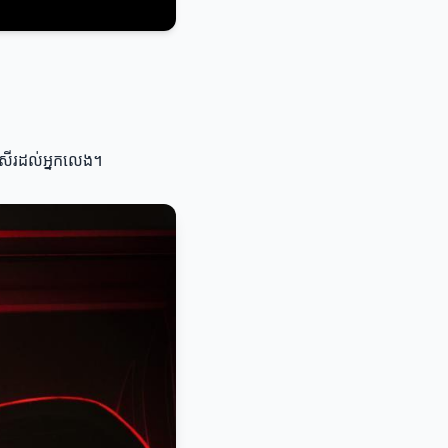
ប្រសើរដល់អ្នកលេង។