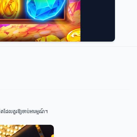
ិតដែលគួរឱ្យចាប់អារម្មណ៍។