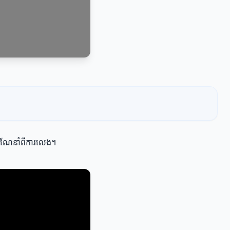
ាក់ណែនាំពីការលេង។