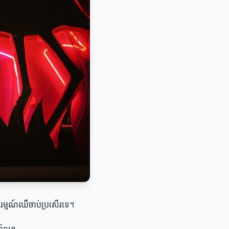
ារម្មណ៍ឈឺចាប់ប្រសើរទេ។